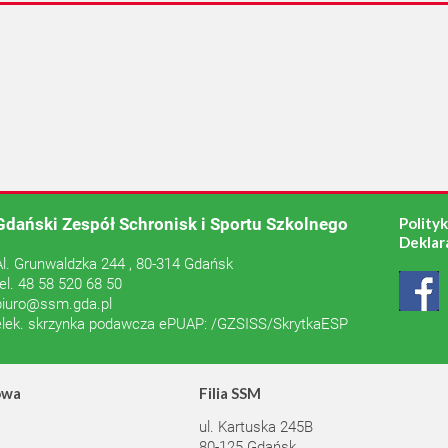
Gdański Zespół Schronisk i Sportu Szkolnego
Polity
Deklar
Al. Grunwaldzka 244 , 80-314 Gdańsk
tel. 48 58 520 68 50
biuro@ssm.gda.pl
elek. skrzynka podawcza ePUAP: /GZSISS/SkrytkaESP
owa
Filia SSM
ul. Kartuska 245B
80-125 Gdańsk