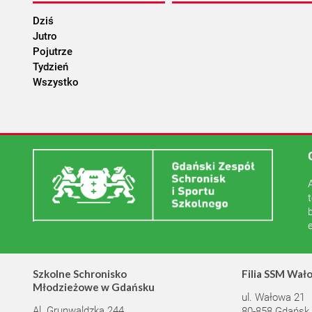
Dziś
Jutro
Pojutrze
Tydzień
Wszystko
Szkolne Schronisko
Filia SSM Wał
Młodzieżowe w Gdańsku
ul. Wałowa 21
Al. Grunwaldzka 244
80-858 Gdańsk