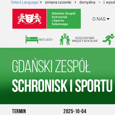
Select Language
▼
zmiana czcionki:
+
domyślna
–
| wysok
O NAS
ROZGRYWKI
NOCLEGI
MIĘDZYSZKOLNE
TERMIN
2025-10-04