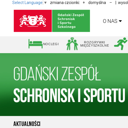
Select Language
▼
zmiana czcionki:
+
domyślna
–
| wysok
O NAS
ROZGRYWKI
NOCLEGI
MIĘDZYSZKOLNE
AKTUALNOŚCI