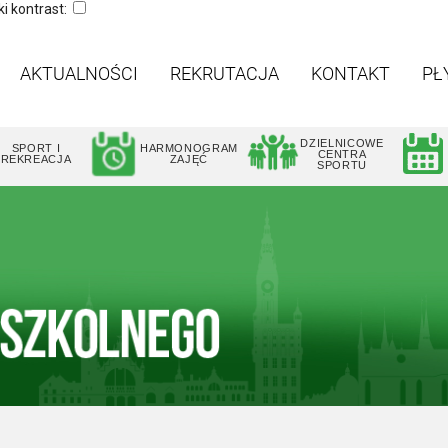
i kontrast:
AKTUALNOŚCI
REKRUTACJA
KONTAKT
PŁ
DZIELNICOWE
SPORT I
HARMONOGRAM
CENTRA
REKREACJA
ZAJĘĆ
SPORTU