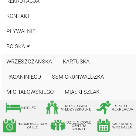
REKRUTACJA
KONTAKT
PŁYWALNIE
BOISKA
WRZESZCZAŃSKA
KARTUSKA
PAGANINIEGO
SSM GRUNWALDZKA
MICHAŁOWSKIEGO
MIAŁKI SZLAK
ROZGRYWKI
SPORT I
NOCLEGI
MIĘDZYSZKOLNE
REKREACJA
DZIELNICOWE
HARMONOGRAM
KALENDARZ
CENTRA
ZAJĘĆ
WYDARZEŃ
SPORTU