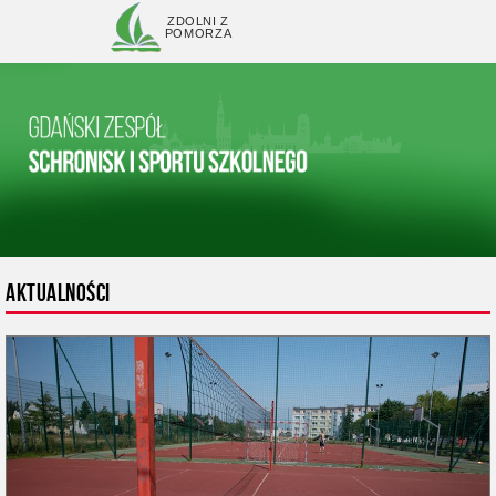
ZDOLNI Z
POMORZA
AKTUALNOŚCI