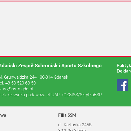
Gdański Zespół Schronisk i Sportu Szkolnego
Polity
Deklar
Al. Grunwaldzka 244 , 80-314 Gdańsk
tel. 48 58 520 68 50
biuro@ssm.gda.pl
elek. skrzynka podawcza ePUAP: /GZSISS/SkrytkaESP
owa
Filia SSM
ul. Kartuska 245B
80-125 Gdańsk