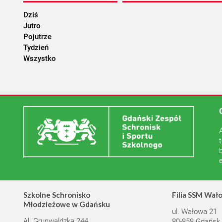
Dziś
Jutro
Pojutrze
Tydzień
Wszystko
Szkolne Schronisko
Filia SSM Wał
Młodzieżowe w Gdańsku
ul. Wałowa 21
Al. Grunwaldzka 244
80-858 Gdańsk