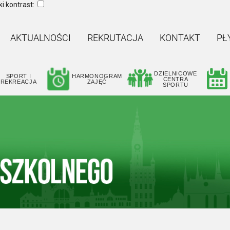
i kontrast:
AKTUALNOŚCI
REKRUTACJA
KONTAKT
PŁ
DZIELNICOWE
SPORT I
HARMONOGRAM
CENTRA
REKREACJA
ZAJĘĆ
SPORTU