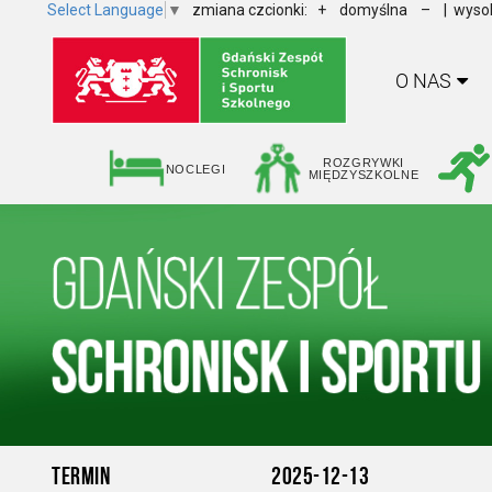
Select Language
▼
zmiana czcionki:
+
domyślna
–
| wysok
O NAS
ROZGRYWKI
NOCLEGI
MIĘDZYSZKOLNE
TERMIN
2025-12-13