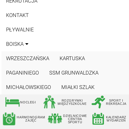
REKRUTACJA
KONTAKT
PŁYWALNIE
BOISKA
WRZESZCZAŃSKA
KARTUSKA
PAGANINIEGO
SSM GRUNWALDZKA
MICHAŁOWSKIEGO
MIAŁKI SZLAK
ROZGRYWKI
SPORT I
NOCLEGI
MIĘDZYSZKOLNE
REKREACJA
DZIELNICOWE
HARMONOGRAM
KALENDARZ
CENTRA
ZAJĘĆ
WYDARZEŃ
SPORTU