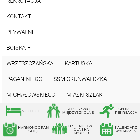
REKRUTACJA
KONTAKT
PŁYWALNIE
BOISKA
WRZESZCZAŃSKA
KARTUSKA
PAGANINIEGO
SSM GRUNWALDZKA
MICHAŁOWSKIEGO
MIAŁKI SZLAK
ROZGRYWKI
SPORT I
NOCLEGI
MIĘDZYSZKOLNE
REKREACJA
DZIELNICOWE
HARMONOGRAM
KALENDARZ
CENTRA
ZAJĘĆ
WYDARZEŃ
SPORTU