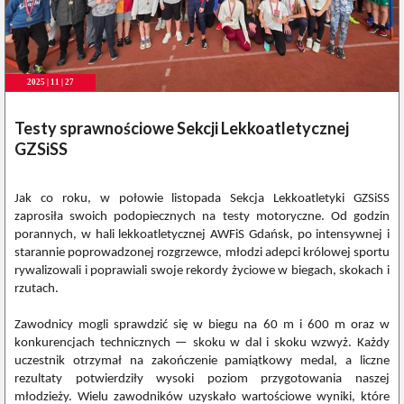
2025 | 11 | 27
Testy sprawnościowe Sekcji Lekkoatletycznej
GZSiSS
Jak co roku, w połowie listopada Sekcja Lekkoatletyki GZSiSS
zaprosiła swoich podopiecznych na testy motoryczne. Od godzin
porannych, w hali lekkoatletycznej AWFiS Gdańsk, po intensywnej i
starannie poprowadzonej rozgrzewce, młodzi adepci królowej sportu
rywalizowali i poprawiali swoje rekordy życiowe w biegach, skokach i
rzutach.
Zawodnicy mogli sprawdzić się w biegu na 60 m i 600 m oraz w
konkurencjach technicznych — skoku w dal i skoku wzwyż. Każdy
uczestnik otrzymał na zakończenie pamiątkowy medal, a liczne
rezultaty potwierdziły wysoki poziom przygotowania naszej
młodzieży. Wielu zawodników uzyskało wartościowe wyniki, które