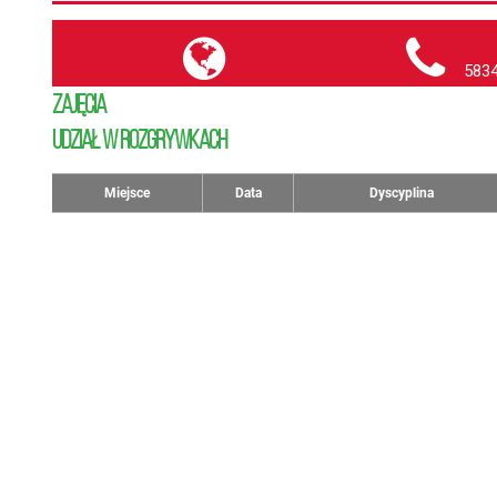
5834
ZAJĘCIA
UDZIAŁ W ROZGRYWKACH
Miejsce
Data
Dyscyplina