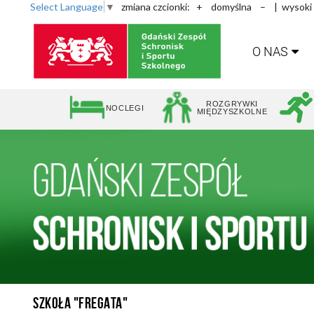
Select Language
▼
zmiana czcionki:
+
domyślna
–
| wysoki
O NAS
ROZGRYWKI
NOCLEGI
MIĘDZYSZKOLNE
SZKOŁA "FREGATA"