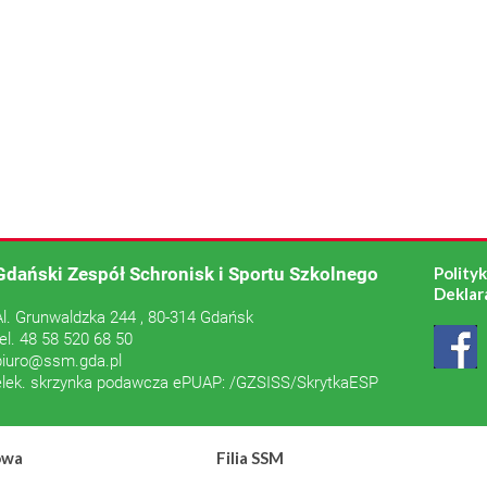
Gdański Zespół Schronisk i Sportu Szkolnego
Polity
Deklar
Al. Grunwaldzka 244 , 80-314 Gdańsk
tel. 48 58 520 68 50
biuro@ssm.gda.pl
elek. skrzynka podawcza ePUAP: /GZSISS/SkrytkaESP
owa
Filia SSM