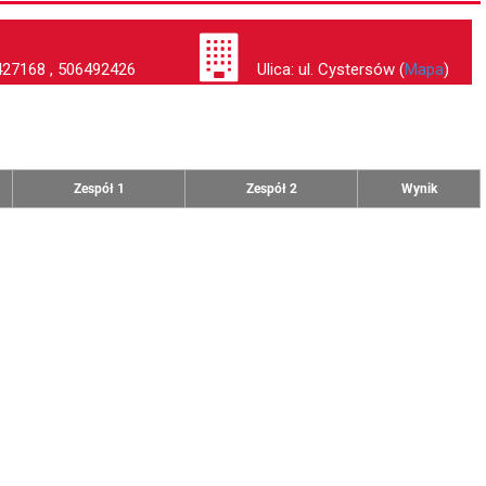
27168 , 506492426
Ulica: ul. Cystersów (
Mapa
)
Zespół 1
Zespół 2
Wynik