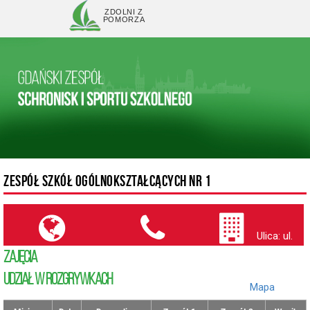
ZDOLNI Z
POMORZA
ZESPÓŁ SZKÓŁ OGÓLNOKSZTAŁCĄCYCH NR 1
Ulica: ul.
ZAJĘCIA
Wilka-
Krzyżanowskiego
UDZIAŁ W ROZGRYWKACH
płk. (
Mapa
)