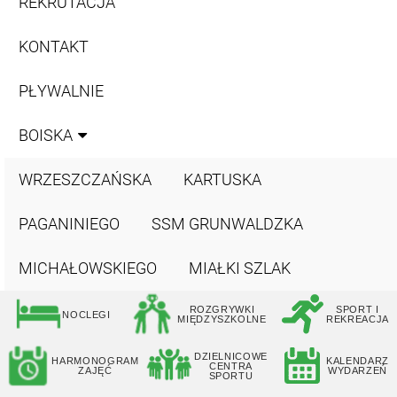
REKRUTACJA
KONTAKT
PŁYWALNIE
BOISKA
WRZESZCZAŃSKA
KARTUSKA
PAGANINIEGO
SSM GRUNWALDZKA
MICHAŁOWSKIEGO
MIAŁKI SZLAK
ROZGRYWKI
SPORT I
NOCLEGI
MIĘDZYSZKOLNE
REKREACJA
DZIELNICOWE
HARMONOGRAM
KALENDARZ
CENTRA
ZAJĘĆ
WYDARZEŃ
SPORTU