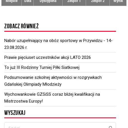
Miejsce
Data
Dyscyplina
Zespół 1
Zespół 2
Wynik
ZOBACZ RÓWNIEŻ
Nabór uzupełniający na obóz sportowy w Przywidzu - 14-
23.08.2026 r.
Prawie pięciuset uczestników akcji LATO 2026
To już III Rodzinny Turniej Piłki Siatkowej
Podsumowanie szkolnej aktywności w rozgrywkach
Gdańskiej Olimpiady Młodzieży
Wychowankowie GZSiSS coraz bliżej kwalifikacji na
Mistrzostwa Europy!
WYSZUKAJ