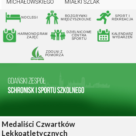
MICHAŁOWSKIEGO
MIAŁKI SZLAK
ROZGRYWKI
SPORT I
NOCLEGI
MIĘDZYSZKOLNE
REKREACJA
DZIELNICOWE
HARMONOGRAM
KALENDARZ
CENTRA
ZAJĘĆ
WYDARZEŃ
SPORTU
ZDOLNI Z
POMORZA
Medaliści Czwartków
Lekkoatletycznych