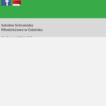
Szkolne Schronisko
Młodzieżowe w Gdańsku
Al. Grunwaldzka 244
80-314 Gdańsk
tel. 48 520 68 51
grunwaldzka@ssm.gda.pl
Filia SSM Wałowa
ul. Wałowa 21
80-858 Gdańsk
tel. 48 58 301 23 13
walowa@ssm.gda.pl
Filia SSM