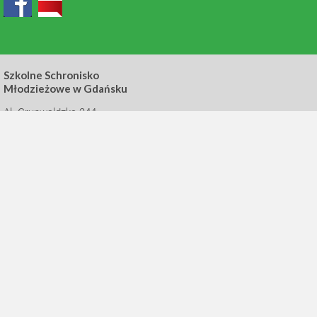
Szkolne Schronisko
Młodzieżowe w Gdańsku
Al. Grunwaldzka 244
80-314 Gdańsk
tel. 48 520 68 51
grunwaldzka@ssm.gda.pl
Filia SSM Wałowa
ul. Wałowa 21
80-858 Gdańsk
tel. 48 58 301 23 13
walowa@ssm.gda.pl
Filia SSM