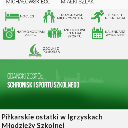
MICHAŁOWSKIEGO
MIAŁKI SZLAK
ROZGRYWKI
SPORT I
NOCLEGI
MIĘDZYSZKOLNE
REKREACJA
DZIELNICOWE
HARMONOGRAM
KALENDARZ
CENTRA
ZAJĘĆ
WYDARZEŃ
SPORTU
ZDOLNI Z
POMORZA
Piłkarskie ostatki w Igrzyskach
Młodzieży Szkolnej