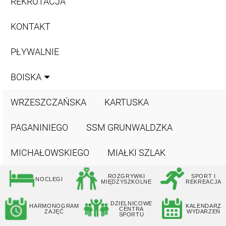
REKRUTACJA
KONTAKT
PŁYWALNIE
BOISKA
WRZESZCZAŃSKA
KARTUSKA
PAGANINIEGO
SSM GRUNWALDZKA
MICHAŁOWSKIEGO
MIAŁKI SZLAK
ROZGRYWKI
SPORT I
NOCLEGI
MIĘDZYSZKOLNE
REKREACJA
DZIELNICOWE
HARMONOGRAM
KALENDARZ
CENTRA
ZAJĘĆ
WYDARZEŃ
SPORTU