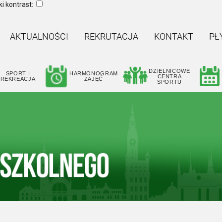
i kontrast:
AKTUALNOŚCI
REKRUTACJA
KONTAKT
PŁ
DZIELNICOWE
SPORT I
HARMONOGRAM
CENTRA
REKREACJA
ZAJĘĆ
SPORTU