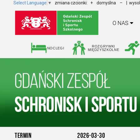
Select Language
▼
zmiana czcionki:
+
domyślna
–
| wysok
O NAS
ROZGRYWKI
NOCLEGI
MIĘDZYSZKOLNE
TERMIN
2026-03-30