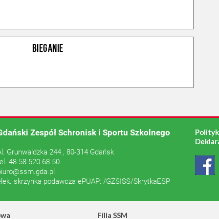
BIEGANIE
Gdański Zespół Schronisk i Sportu Szkolnego
Polity
Deklar
Al. Grunwaldzka 244 , 80-314 Gdańsk
tel. 48 58 520 68 50
biuro@ssm.gda.pl
elek. skrzynka podawcza ePUAP: /GZSISS/SkrytkaESP
owa
Filia SSM