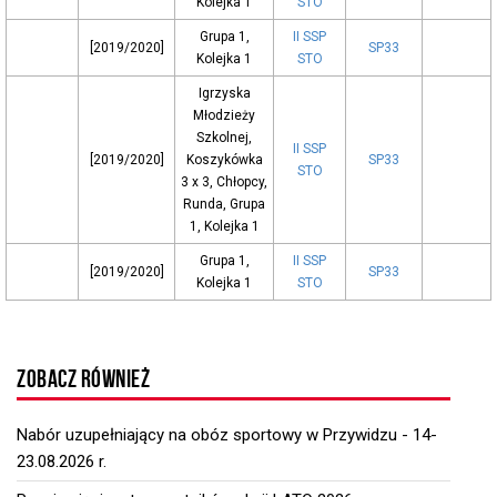
Kolejka 1
STO
Grupa 1,
II SSP
[2019/2020]
SP33
Kolejka 1
STO
Igrzyska
Młodzieży
Szkolnej,
II SSP
[2019/2020]
Koszykówka
SP33
STO
3 x 3, Chłopcy,
Runda, Grupa
1, Kolejka 1
Grupa 1,
II SSP
[2019/2020]
SP33
Kolejka 1
STO
ZOBACZ RÓWNIEŻ
Nabór uzupełniający na obóz sportowy w Przywidzu - 14-
23.08.2026 r.