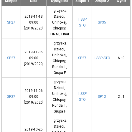
Miejsce
Data
Dyscyplina
Zespół 1
Zespół 2
Wynik
Igrzyska
2019-11-13
Dzieci,
II SSP
SP27
09:00
Unihokej,
SP35
STO
[2019/2020]
Chłopcy,
FINAŁ, Finał
Igrzyska
Dzieci,
2019-11-06
Unihokej,
SP27
09:00
SP27
II SSP STO
6 : 0
Chłopcy,
[2019/2020]
Runda II ,
Grupa F
Igrzyska
Dzieci,
2019-11-06
Unihokej,
II SSP
SP27
09:00
SP12
2 : 1
Chłopcy,
STO
[2019/2020]
Runda II ,
Grupa F
Igrzyska
Dzieci,
2019-10-25