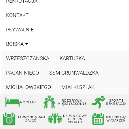
REKRUTACJA
KONTAKT
PŁYWALNIE
BOISKA
WRZESZCZAŃSKA
KARTUSKA
PAGANINIEGO
SSM GRUNWALDZKA
MICHAŁOWSKIEGO
MIAŁKI SZLAK
ROZGRYWKI
SPORT I
NOCLEGI
MIĘDZYSZKOLNE
REKREACJA
DZIELNICOWE
HARMONOGRAM
KALENDARZ
CENTRA
ZAJĘĆ
WYDARZEŃ
SPORTU