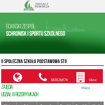
ZDOLNI Z
POMORZA
II SPOŁECZNA SZKOŁA PODSTAWOWA STO
583026874
Ulica:
ZAJĘCIA
(
Mapa
)
UDZIAŁ W ROZGRYWKACH