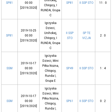
Unihokej,
SP81
00:00
SP81
II SSP STO
11 : 0
Chłopcy, I
[2019/2020]
RUNDA, Grupa
C
Igrzyska
Dzieci,
2019-10-25
Unihokej,
II SSP
SP TE
SP81
00:00
2 : 0
Chłopcy, I
STO
VIZJA
[2019/2020]
RUNDA, Grupa
C
Igrzyska
Dzieci, Mini
2019-10-17
Piłka Nożna,
SSM
00:00
SP49
II SSP STO
1 : 4
Chłopcy,
[2019/2020]
Runda I,
Grupa E
Igrzyska
Dzieci, Mini
2019-10-17
Piłka Nożna,
SSM
00:00
SP61
II SSP STO
0 : 2
Chłopcy,
[2019/2020]
Runda I,